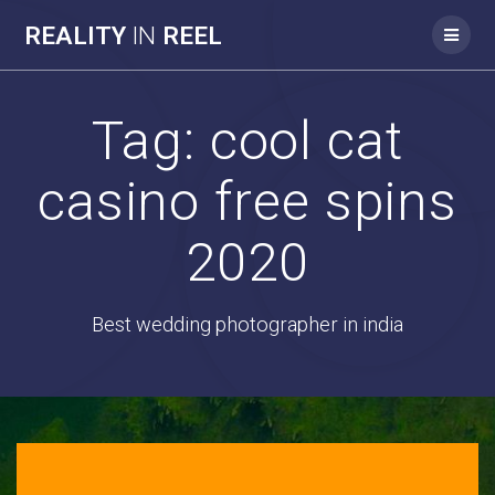
REALITY
IN
REEL
Tag:
cool cat
casino free spins
2020
Best wedding photographer in india